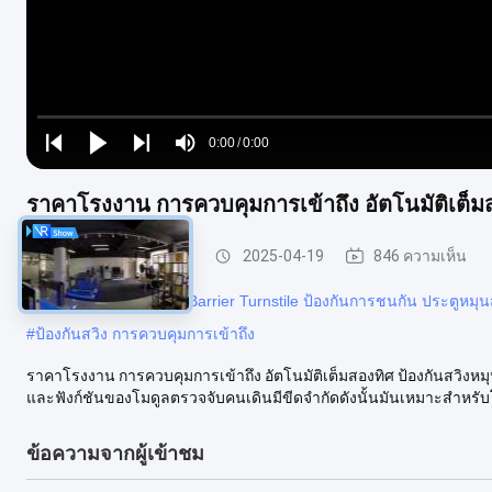
Loaded
:
0%
0:00
/
0:00
Play
Play
Play
Mute
Current
Duration
next
next
ราคาโรงงาน การควบคุมการเข้าถึง อัตโนมัติเต็มสอ
Time
ประตูหมุนสวิง Barrier
2025-04-19
846 ความเห็น
#
ที่กั้นเด็กอนุบาล Swing Barrier Turnstile ป้องกันการชนกัน ประตูห
#
ป้องกันสวิง การควบคุมการเข้าถึง
ราคาโรงงาน การควบคุมการเข้าถึง อัตโนมัติเต็มสองทิศ ป้องกันสวิงหม
และฟังก์ชันของโมดูลตรวจจับคนเดินมีขีดจํากัดดังนั้นมันเหมาะสําหรับโ
ข้อความจากผู้เข้าชม